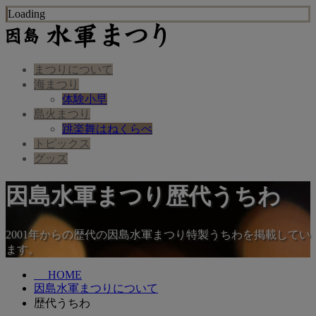
Loading
まつりについて
海まつり
体験小早
島火まつり
跳楽舞はねくらべ
トピックス
グッズ
因島水軍まつり歴代うちわ
2001年からの歴代の因島水軍まつり特製うちわを掲載してい
ます。
HOME
因島水軍まつりについて
歴代うちわ