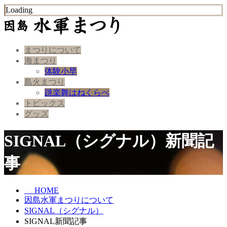
Loading
まつりについて
海まつり
体験小早
島火まつり
跳楽舞はねくらべ
トピックス
グッズ
SIGNAL（シグナル）新聞記
事
HOME
因島水軍まつりについて
SIGNAL（シグナル）
SIGNAL新聞記事