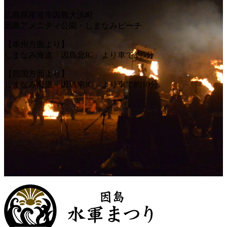
広島県尾道市因島大浜町
因島アメニティ公園・しまなみビーチ
【本州方面より】
しまなみ海道「因島北IC」より車で約5分
【四国方面より】
しまなみ海道「因島南IC」より車で約10分