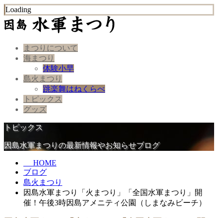
Loading
まつりについて
海まつり
体験小早
島火まつり
跳楽舞はねくらべ
トピックス
グッズ
トピックス
因島水軍まつりの最新情報やお知らせブログ
HOME
ブログ
島火まつり
因島水軍まつり「火まつり」「全国水軍まつり」開
催！午後3時因島アメニティ公園（しまなみビーチ）