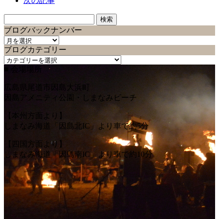
次の記事
検
索:
ブログバックナンバー
ブ
ブログカテゴリー
ロ
ブ
グ
■ 会場場所
ロ
バ
グ
ッ
広島県尾道市因島大浜町
カ
ク
因島アメニティ公園・しまなみビーチ
テ
ナ
ゴ
ン
【本州方面より】
リ
バ
しまなみ海道「因島北IC」より車で約5分
ー
ー
【四国方面より】
しまなみ海道「因島南IC」より車で約10分