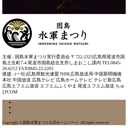
主催 : 因島水軍まつり実行委員会 〒722-2323広島県尾道市因
島土生町7-4 尾道市因島総合支所しまおこし課内 TEL0845-
26-6212 FAX0845-22-2203
後援 : (一社)広島県観光連盟 NHK広島放送局 中国新聞備後
本社 中国放送 広島テレビ 広島ホームテレビ テレビ新広島
広島エフエム放送 エフエムふくやま 尾道エフエム放送 ちゅ
ぴCOM
Copyright © 因島水軍まつり公式ホームページ. All rights reserved.