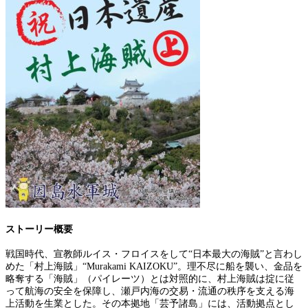
ストーリー概要
戦国時代、宣教師ルイス・フロイスをして“日本最大の海賊”と言わし
めた「村上海賊」“Murakami KAIZOKU”。理不尽に船を襲い、金品を
略奪する「海賊」（パイレーツ）とは対照的に、村上海賊は掟に従
って航海の安全を保障し、瀬戸内海の交易・流通の秩序を支える海
上活動を生業とした。その本拠地「芸予諸島」には、活動拠点とし