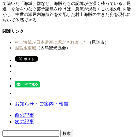
て築いた「海城」群など、海賊たちの記憶が色濃く残っている。尾
道・今治をつなぐ芸予諸島をゆけば、急流が渦巻くこの地の利を活
かし、中世の瀬戸内海航路を支配した村上海賊の生きた姿を現代に
おいて体感できる。
関連リンク
村上海賊が日本遺産に認定されました
（尾道市）
因島水軍城
（因島観光協会）
お知らせ・ご案内・報告
前の記事
次の記事
検