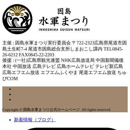
主催 : 因島水軍まつり実行委員会 〒722-2323広島県尾道市因
島土生町7-4 尾道市因島総合支所しまおこし課内 TEL0845-
26-6212 FAX0845-22-2203
後援 : (一社)広島県観光連盟 NHK広島放送局 中国新聞備後
本社 中国放送 広島テレビ 広島ホームテレビ テレビ新広島
広島エフエム放送 エフエムふくやま 尾道エフエム放送 ちゅ
ぴCOM
Copyright © 因島水軍まつり公式ホームページ. All rights reserved.
新着情報（ブログ）