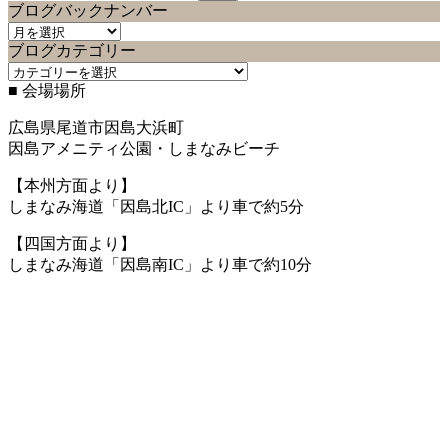
索:
ブログバックナンバー
ブ
ブログカテゴリー
ロ
ブ
グ
■ 会場場所
ロ
バ
グ
ッ
広島県尾道市因島大浜町
カ
ク
因島アメニティ公園・しまなみビーチ
テ
ナ
ゴ
ン
【本州方面より】
リ
バ
しまなみ海道「因島北IC」より車で約5分
ー
ー
【四国方面より】
しまなみ海道「因島南IC」より車で約10分