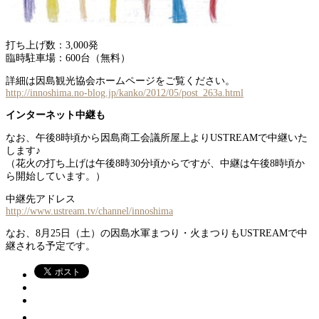
打ち上げ数：3,000発
臨時駐車場：600台（無料）
詳細は因島観光協会ホームページをご覧ください。
http://innoshima.no-blog.jp/kanko/2012/05/post_263a.html
インターネット中継も
なお、午後8時頃から因島商工会議所屋上よりUSTREAMで中継いた
します♪
（花火の打ち上げは午後8時30分頃からですが、中継は午後8時頃か
ら開始しています。）
中継先アドレス
http://www.ustream.tv/channel/innoshima
なお、8月25日（土）の因島水軍まつり・火まつりもUSTREAMで中
継される予定です。