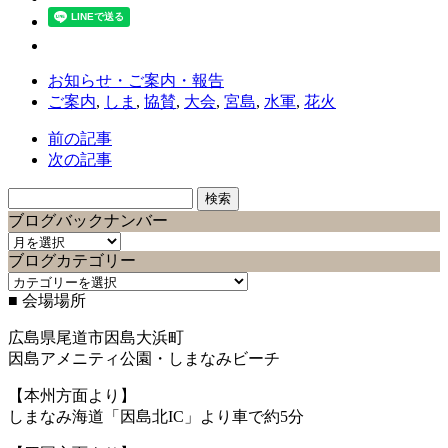
お知らせ・ご案内・報告
ご案内
,
しま
,
協賛
,
大会
,
宮島
,
水軍
,
花火
前の記事
次の記事
検
索:
ブログバックナンバー
ブ
ブログカテゴリー
ロ
ブ
グ
■ 会場場所
ロ
バ
グ
ッ
広島県尾道市因島大浜町
カ
ク
因島アメニティ公園・しまなみビーチ
テ
ナ
ゴ
ン
【本州方面より】
リ
バ
しまなみ海道「因島北IC」より車で約5分
ー
ー