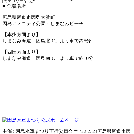
ブ
グ
■ 会場場所
ロ
バ
グ
ッ
広島県尾道市因島大浜町
カ
ク
因島アメニティ公園・しまなみビーチ
テ
ナ
ゴ
ン
【本州方面より】
リ
バ
しまなみ海道「因島北IC」より車で約5分
ー
ー
【四国方面より】
しまなみ海道「因島南IC」より車で約10分
主催 : 因島水軍まつり実行委員会 〒722-2323広島県尾道市因