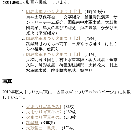
YouTubeにて動画を掲載しています。
因島水軍まつり火まつり【1】
（1時間9分）
馬神太鼓保存会、一文字紹介、麓俊貴氏演舞、サ
ントリーチーム紹介、因島南中水軍太鼓、太鼓集
団島衆、島人の喜びの迎え、海の豊饒、かがり火
点火（来賓紹介）
因島水軍まつり火まつり【2】
（49分）
跳楽舞はねくらべ前半、三原やっさ踊り、はねく
らべ後半、総踊り
因島水軍まつり火まつり【3】
（51分）
大松明練り回し、村上水軍本陣・客人武者・全軍
入陣、陣形披露、御屋形様勝鬨、大筒花火、村上
水軍陣太鼓、跳楽舞表彰式、総踊り
写真
2019年度火まつりの写真は「因島水軍まつりFacebookページ」に掲載
しています。
火まつり写真その1
（86枚）
火まつり写真その2
（182枚）
火まつり写真その3
（243枚）
跳楽舞
（390枚）
太鼓集団「島衆」
（176枚）