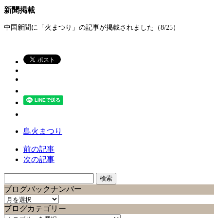
新聞掲載
中国新聞に「火まつり」の記事が掲載されました（8/25）
島火まつり
前の記事
次の記事
検
索:
ブログバックナンバー
ブ
ブログカテゴリー
ロ