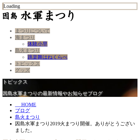
Loading
まつりについて
海まつり
体験小早
島火まつり
跳楽舞はねくらべ
トピックス
グッズ
トピックス
因島水軍まつりの最新情報やお知らせブログ
HOME
ブログ
島火まつり
因島水軍まつり2019火まつり開催。ありがとうござい
ました。