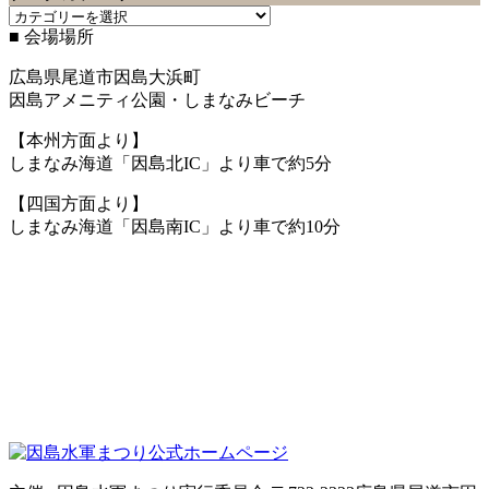
ブ
グ
■ 会場場所
ロ
バ
グ
ッ
広島県尾道市因島大浜町
カ
ク
因島アメニティ公園・しまなみビーチ
テ
ナ
ゴ
ン
【本州方面より】
リ
バ
しまなみ海道「因島北IC」より車で約5分
ー
ー
【四国方面より】
しまなみ海道「因島南IC」より車で約10分