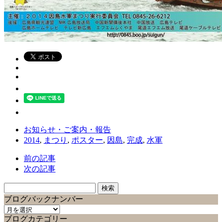
お知らせ・ご案内・報告
2014
,
まつり
,
ポスター
,
因島
,
完成
,
水軍
前の記事
次の記事
検
索:
ブログバックナンバー
ブ
ブログカテゴリー
ロ