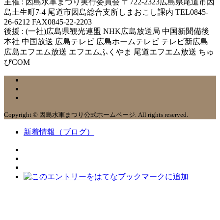
主催 : 因島水軍まつり実行委員会 〒722-2323広島県尾道市因
島土生町7-4 尾道市因島総合支所しまおこし課内 TEL0845-
26-6212 FAX0845-22-2203
後援 : (一社)広島県観光連盟 NHK広島放送局 中国新聞備後
本社 中国放送 広島テレビ 広島ホームテレビ テレビ新広島
広島エフエム放送 エフエムふくやま 尾道エフエム放送 ちゅ
ぴCOM
Copyright © 因島水軍まつり公式ホームページ. All rights reserved.
新着情報（ブログ）