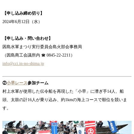
【
申し込み締め切り
】
2024年6月12日（水）
【
申し込み・問い合わせ
】
因島水軍まつり実行委員会島火部会事務局
（因島商工会議所内 ☎ 0845-22-2211）
info@cci.in-no-shima.jp
②
小早レース
参加チーム
村上水軍が使用した伝令船を再現した「小早」に漕ぎ手14人、船
頭、太鼓の計16人が乗り込み、約1kmの海上コースで順位を競いま
す。