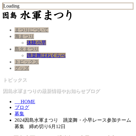
Loading
まつりについて
海まつり
体験小早
島火まつり
跳楽舞はねくらべ
トピックス
グッズ
トピックス
因島水軍まつりの最新情報やお知らせブログ
HOME
ブログ
募集
2024因島水軍まつり 跳楽舞・小早レース参加チーム
募集 締め切り6月12日