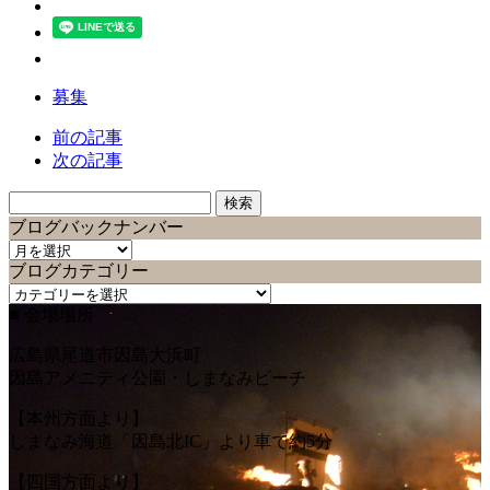
募集
前の記事
次の記事
検
索:
ブログバックナンバー
ブ
ブログカテゴリー
ロ
ブ
グ
■ 会場場所
ロ
バ
グ
ッ
広島県尾道市因島大浜町
カ
ク
因島アメニティ公園・しまなみビーチ
テ
ナ
ゴ
ン
【本州方面より】
リ
バ
しまなみ海道「因島北IC」より車で約5分
ー
ー
【四国方面より】