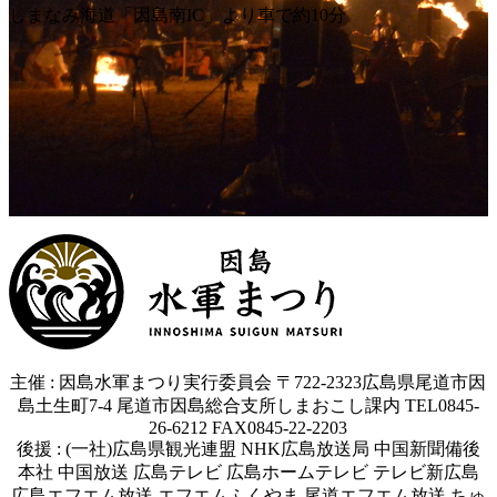
しまなみ海道「因島南IC」より車で約10分
主催 : 因島水軍まつり実行委員会 〒722-2323広島県尾道市因
島土生町7-4 尾道市因島総合支所しまおこし課内 TEL0845-
26-6212 FAX0845-22-2203
後援 : (一社)広島県観光連盟 NHK広島放送局 中国新聞備後
本社 中国放送 広島テレビ 広島ホームテレビ テレビ新広島
広島エフエム放送 エフエムふくやま 尾道エフエム放送 ちゅ