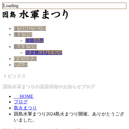
Loading
まつりについて
海まつり
体験小早
島火まつり
跳楽舞はねくらべ
トピックス
グッズ
トピックス
因島水軍まつりの最新情報やお知らせブログ
HOME
ブログ
島火まつり
因島水軍まつり2024島火まつり開催。ありがとうござ
いました。