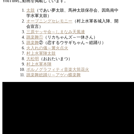
YouTubeに動画を掲載しています。
太鼓
（であい夢太鼓、馬神太鼓保存会、因島南中
学水軍太鼓）
オープニングセレモニー
（村上水軍各城入陣、開
会宣言）
三原ヤッサ会～しまなみ天風連
跳楽舞①
（リカちゃんズ～一休さん）
跳楽舞
②（恋するウサギちゃん～総踊り）
火入れの儀～篝火点火
村上水軍陣太鼓
大松明
（おおたいまつ）
村上水軍本陣
ポルノグラフィティ音楽大筒花火
跳楽舞総踊り～アゲハ蝶楽舞