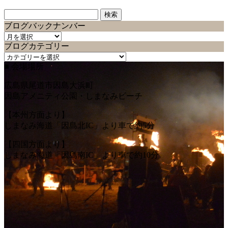
検
索:
ブログバックナンバー
ブ
ブログカテゴリー
ロ
ブ
グ
■ 会場場所
ロ
バ
グ
ッ
広島県尾道市因島大浜町
カ
ク
因島アメニティ公園・しまなみビーチ
テ
ナ
ゴ
ン
【本州方面より】
リ
バ
しまなみ海道「因島北IC」より車で約5分
ー
ー
【四国方面より】
しまなみ海道「因島南IC」より車で約10分