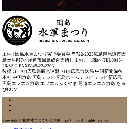
主催 : 因島水軍まつり実行委員会 〒722-2323広島県尾道市因
島土生町7-4 尾道市因島総合支所しまおこし課内 TEL0845-
26-6212 FAX0845-22-2203
後援 : (一社)広島県観光連盟 NHK広島放送局 中国新聞備後
本社 中国放送 広島テレビ 広島ホームテレビ テレビ新広島
広島エフエム放送 エフエムふくやま 尾道エフエム放送 ちゅ
ぴCOM
Copyright © 因島水軍まつり公式ホームページ. All rights reserved.