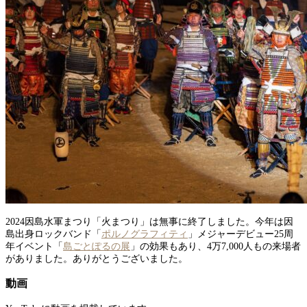
2024因島水軍まつり「火まつり」は無事に終了しました。今年は因
島出身ロックバンド「
ポルノグラフィティ
」メジャーデビュー25周
年イベント「
島ごとぽるの展
」の効果もあり、4万7,000人もの来場者
がありました。ありがとうございました。
動画