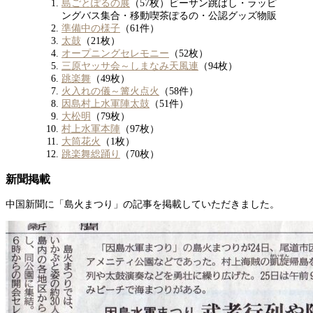
島ごとぽるの展
（57枚）ビーサン跳ばし・ラッピ
ングバス集合・移動喫茶ぽるの・公認グッズ物販
準備中の様子
（61件）
太鼓
（21枚）
オープニングセレモニー
（52枚）
三原ヤッサ会～しまなみ天風連
（94枚）
跳楽舞
（49枚）
火入れの儀～篝火点火
（58件）
因島村上水軍陣太鼓
（51件）
大松明
（79枚）
村上水軍本陣
（97枚）
大筒花火
（1枚）
跳楽舞総踊り
（70枚）
新聞掲載
中国新聞に「島火まつり」の記事を掲載していただきました。