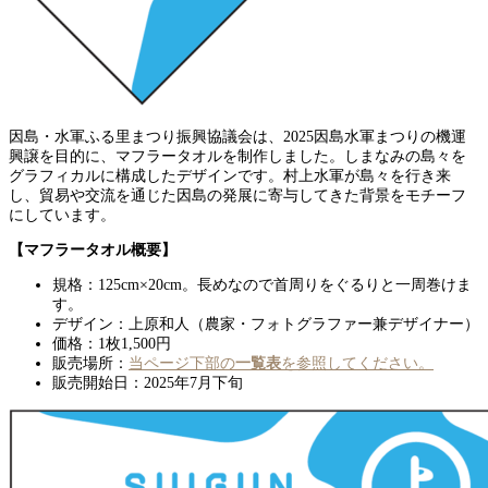
因島・水軍ふる里まつり振興協議会は、2025因島水軍まつりの機運
興譲を目的に、マフラータオルを制作しました。しまなみの島々を
グラフィカルに構成したデザインです。村上水軍が島々を行き来
し、貿易や交流を通じた因島の発展に寄与してきた背景をモチーフ
にしています。
【マフラータオル概要】
規格：125cm×20cm。長めなので首周りをぐるりと一周巻けま
す。
デザイン：上原和人（農家・フォトグラファー兼デザイナー）
価格：1枚1,500円
販売場所：
当ページ下部の
一覧表
を参照してください。
販売開始日：2025年7月下旬