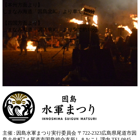
ゴ
ン
【本州方面より】
リ
バ
しまなみ海道「因島北IC」より車で約5分
ー
ー
【四国方面より】
しまなみ海道「因島南IC」より車で約10分
主催 : 因島水軍まつり実行委員会 〒722-2323広島県尾道市因
島土生町7-4 尾道市因島総合支所しまおこし課内 TEL0845-