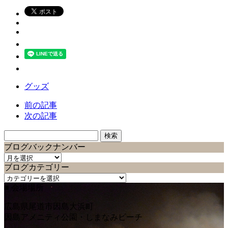
グッズ
前の記事
次の記事
検
索:
ブログバックナンバー
ブ
ブログカテゴリー
ロ
ブ
グ
■ 会場場所
ロ
バ
グ
ッ
広島県尾道市因島大浜町
カ
ク
因島アメニティ公園・しまなみビーチ
テ
ナ