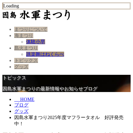
Loading
まつりについて
海まつり
体験小早
島火まつり
跳楽舞はねくらべ
トピックス
グッズ
トピックス
因島水軍まつりの最新情報やお知らせブログ
HOME
ブログ
グッズ
因島水軍まつり2025年度マフラータオル 好評発売
中！