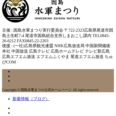
主催 : 因島水軍まつり実行委員会 〒722-2323広島県尾道市因
島土生町7-4 尾道市因島総合支所しまおこし課内 TEL0845-
26-6212 FAX0845-22-2203
後援 : (一社)広島県観光連盟 NHK広島放送局 中国新聞備後
本社 中国放送 広島テレビ 広島ホームテレビ テレビ新広島
広島エフエム放送 エフエムふくやま 尾道エフエム放送 ちゅ
ぴCOM
Copyright © 因島水軍まつり公式ホームページ. All rights reserved.
新着情報（ブログ）