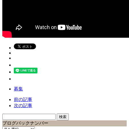
募集
前の記事
次の記事
検
索:
ブログバックナンバー
ブ