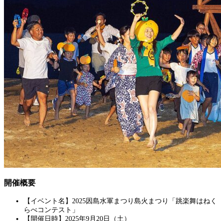
開催概要
【イベント名】2025因島水軍まつり島火まつり「跳楽舞はねく
らべコンテスト」
【開催日時】2025年9月20日（土）