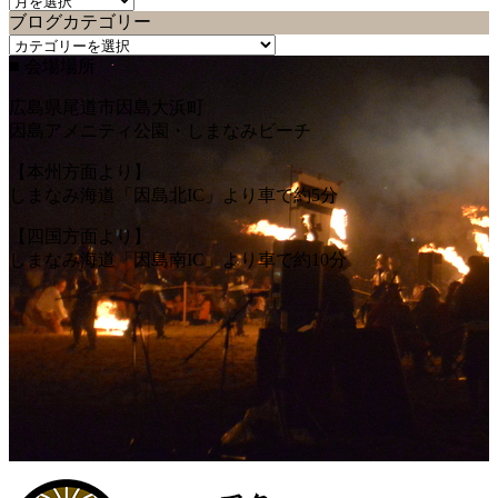
ブログカテゴリー
ロ
ブ
グ
■ 会場場所
ロ
バ
グ
ッ
広島県尾道市因島大浜町
カ
ク
因島アメニティ公園・しまなみビーチ
テ
ナ
ゴ
ン
【本州方面より】
リ
バ
しまなみ海道「因島北IC」より車で約5分
ー
ー
【四国方面より】
しまなみ海道「因島南IC」より車で約10分