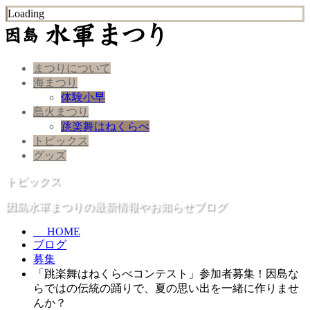
Loading
まつりについて
海まつり
体験小早
島火まつり
跳楽舞はねくらべ
トピックス
グッズ
トピックス
因島水軍まつりの最新情報やお知らせブログ
HOME
ブログ
募集
「跳楽舞はねくらべコンテスト」参加者募集！因島な
らではの伝統の踊りで、夏の思い出を一緒に作りませ
んか？