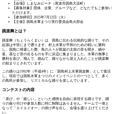
【会場】しまなみビーチ（尾道市因島大浜町）
【募集対象】団体、企業、グループなど、どなたでもご参加い
ただけます。
【参加締切】2025年7月22日（火）
【主催】因島水軍まつり実行委員会島火部会
跳楽舞とは？
跳楽舞（ちょうらくまい）は、因島に伝わる伝統的な踊りで、その
起源は中世にまで遡ります。村上水軍が平和のための戦いに勝利
し、因島に帰還した際、島の人々が凱旋の太鼓の音を聞き、鍋や
釜、器など音の出るものを手に浜辺に集まりました。水軍の無事と
勝利を喜び、飛んで、跳ねて、踊りながら迎え入れたことが跳楽舞
の始まりとされています。
この踊りは1992年（平成4年）に「因島村上水軍跳楽舞」として復活
し、現在では因島水軍まつりのメインイベントの一つとして、多く
の島民が参加し、リズミカルな踊りを楽しんでいます。
コンテストの内容
「喜び」や「嬉しい」といった感情を自由に表現する踊りです。踊
りの振り付けや参加人数に特に制限はありません。チームで一体と
なって「エイエイオー」の掛け声を出し、会場を盛り上げてくださ
い。