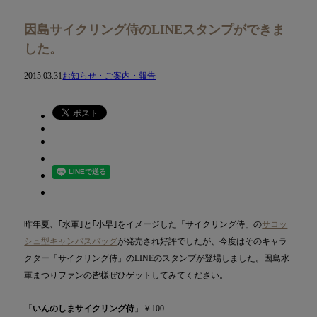
ブログ
因島サイクリング侍のLINEスタンプができま
した。
お知らせ・ご案内・報告
2015.03.31
お知らせ・ご案内・報告
因島サイクリング侍のLINEスタンプができました。
昨年夏、｢水軍｣と｢小早｣をイメージした「サイクリング侍」の
サコッ
シュ型キャンバスバッグ
が発売され好評でしたが、今度はそのキャラ
クター「サイクリング侍」のLINEのスタンプが登場しました。因島水
軍まつりファンの皆様ぜひゲットしてみてください。
「
いんのしまサイクリング侍
」￥100