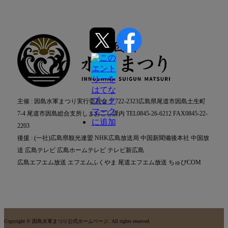
主催 : 因島水軍まつり実行委員会 〒722-2323広島県尾道市因島土生町
7-4 尾道市因島総合支所しまおこし課内 TEL0845-26-6212 FAX0845-22-
2203
後援 : (一社)広島県観光連盟 NHK広島放送局 中国新聞備後本社 中国放
送 広島テレビ 広島ホームテレビ テレビ新広島
広島エフエム放送 エフエムふくやま 尾道エフエム放送 ちゅぴCOM
Copyright © 因島水軍まつり公式ホームページ. All rights reserved.