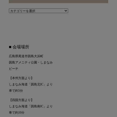
ッ
ク
ブ
ナ
ロ
ン
グ
バ
カ
ー
テ
ゴ
リ
■ 会場場所
ー
広島県尾道市因島大浜町
因島アメニティ公園・しまなみ
ビーチ
【本州方面より】
しまなみ海道「因島北IC」より
車で約5分
【四国方面より】
しまなみ海道「因島南IC」より
車で約10分