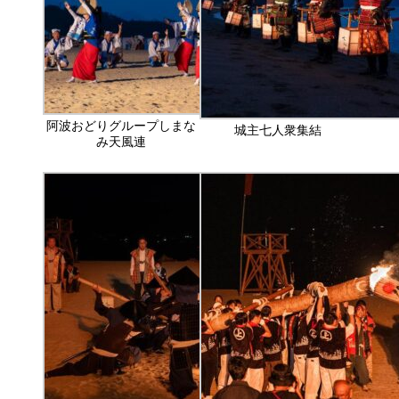
阿波おどりグループしまな
城主七人衆集結
み天風連