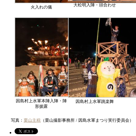
大松明入陣・頭合わせ
火入れの儀
因島村上水軍本陣入陣・陣
因島村上水軍跳楽舞
形披露
写真：
栗山主税
（栗山撮影事務所 / 因島水軍まつり実行委員会）