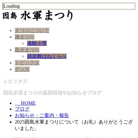
Loading
まつりについて
海まつり
体験小早
島火まつり
跳楽舞はねくらべ
トピックス
グッズ
トピックス
因島水軍まつりの最新情報やお知らせブログ
HOME
ブログ
お知らせ・ご案内・報告
2025因島水軍まつりについて（お礼）ありがとうござ
いました。