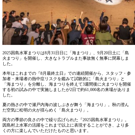
2025因島水軍まつりは8月31日日に「海まつり」、9月20日土に「島
火まつり」を開催し、大きなトラブルまた事故無く無事に閉幕しま
した。
本年はこれまでの『8月最終土日』での連続開催から、スタッフ・参
加者・来場者の熱中症リスクを鑑みて試験的に「島火まつり」と
「海まつり」を分離し、海まつりを終えて3週間後に火まつりを開催
する初の試みの中で実施しましたが2日で約61,000名の来場がありま
した。
夏の熱さの中で瀬戸内海の波しぶきが舞う「海まつり」。秋の澄ん
だ空気に松明の火が揺らめく「島火まつり」。
両方の季節の良さの中で繰り広げられた『2025因島水軍まつり』。
因島村上水軍の活躍をこれまで以上に表現することができ、より多
くの方に楽しんでいただけたものと思います。