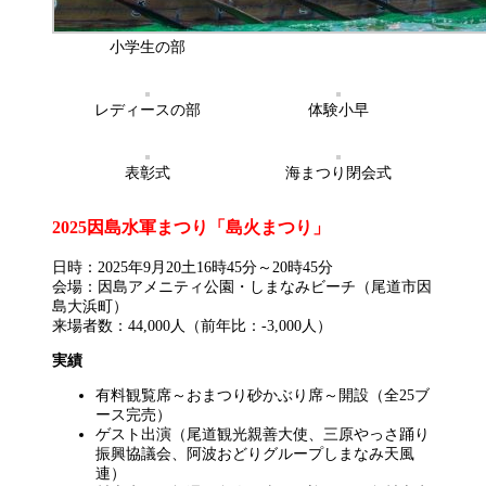
小学生の部
レディースの部
体験小早
表彰式
海まつり閉会式
2025因島水軍まつり「島火まつり」
日時：2025年9月20土16時45分～20時45分
会場：因島アメニティ公園・しまなみビーチ（尾道市因
島大浜町）
来場者数：44,000人（前年比：-3,000人）
実績
有料観覧席～おまつり砂かぶり席～開設（全25ブ
ース完売）
ゲスト出演（尾道観光親善大使、三原やっさ踊り
振興協議会、阿波おどりグループしまなみ天風
連）