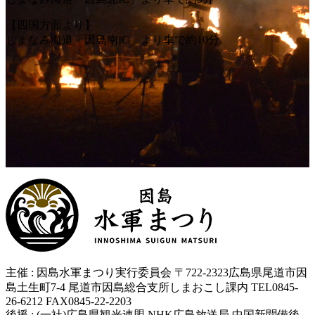
ー
ー
【四国方面より】
しまなみ海道「因島南IC」より車で約10分
主催 : 因島水軍まつり実行委員会 〒722-2323広島県尾道市因
島土生町7-4 尾道市因島総合支所しまおこし課内 TEL0845-
26-6212 FAX0845-22-2203
後援 : (一社)広島県観光連盟 NHK広島放送局 中国新聞備後