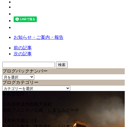
お知らせ・ご案内・報告
前の記事
次の記事
検
索:
ブログバックナンバー
ブ
ブログカテゴリー
ロ
ブ
グ
■ 会場場所
ロ
バ
グ
ッ
広島県尾道市因島大浜町
カ
ク
因島アメニティ公園・しまなみビーチ
テ
ナ
ゴ
ン
【本州方面より】
リ
バ
しまなみ海道「因島北IC」より車で約5分