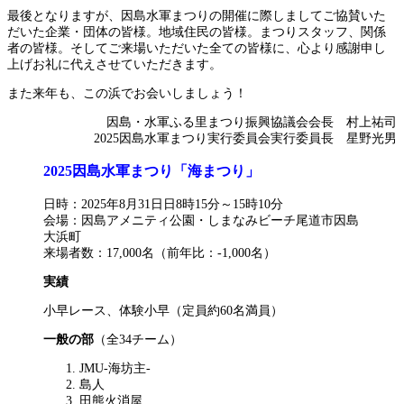
最後となりますが、因島水軍まつりの開催に際しましてご協賛いた
だいた企業・団体の皆様。地域住民の皆様。まつりスタッフ、関係
者の皆様。そしてご来場いただいた全ての皆様に、心より感謝申し
上げお礼に代えさせていただきます。
また来年も、この浜でお会いしましょう！
因島・水軍ふる里まつり振興協議会会長 村上祐司
2025因島水軍まつり実行委員会実行委員長 星野光男
2025因島水軍まつり「海まつり」
日時：2025年8月31日日8時15分～15時10分
会場：因島アメニティ公園・しまなみビーチ尾道市因島
大浜町
来場者数：17,000名（前年比：-1,000名）
実績
小早レース、体験小早（定員約60名満員）
一般の部
（全34チーム）
JMU-海坊主-
島人
田熊火消屋