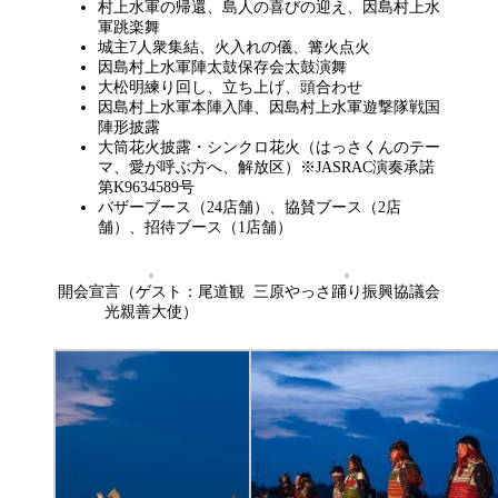
村上水軍の帰還、島人の喜びの迎え、因島村上水
軍跳楽舞
城主7人衆集結、火入れの儀、篝火点火
因島村上水軍陣太鼓保存会太鼓演舞
大松明練り回し、立ち上げ、頭合わせ
因島村上水軍本陣入陣、因島村上水軍遊撃隊戦国
陣形披露
大筒花火披露・シンクロ花火（はっさくんのテー
マ、愛が呼ぶ方へ、解放区）※JASRAC演奏承諾
第K9634589号
バザーブース（24店舗）、協賛ブース（2店
舗）、招待ブース（1店舗）
開会宣言（ゲスト：尾道観
三原やっさ踊り振興協議会
光親善大使）