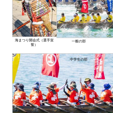
海まつり開会式（選手宣
一般の部
誓）
中学生の部