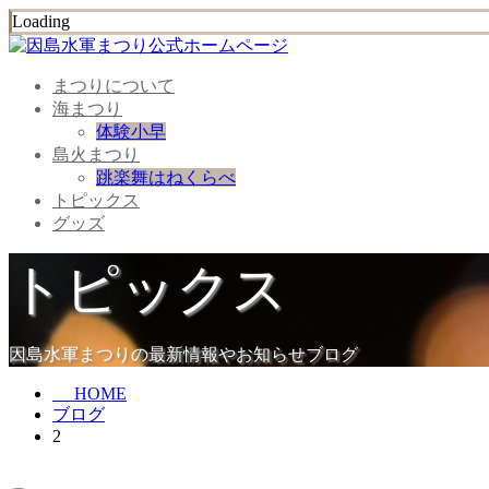
Loading
まつりについて
海まつり
体験小早
島火まつり
跳楽舞はねくらべ
トピックス
グッズ
トピックス
因島水軍まつりの最新情報やお知らせブログ
HOME
ブログ
2