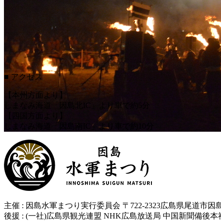
■ アクセス
【本州方面より】
しまなみ海道「因島北IC」より車で約5分
【四国方面より】
しまなみ海道「因島南IC」より車で約10分
主催 : 因島水軍まつり実行委員会 〒722-2323広島県尾道市因島土生町
後援 : (一社)広島県観光連盟 NHK広島放送局 中国新聞備後