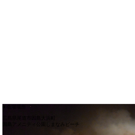
中国新聞からうちわ2千本を寄付してい
2011.07.24
■ 会場場所
広島県尾道市因島大浜町
因島アメニティ公園しまなみビーチ