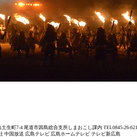
7-4 尾道市因島総合支所しまおこし課内 TEL0845-26-6212 FAX
本社 中国放送 広島テレビ 広島ホームテレビ テレビ新広島