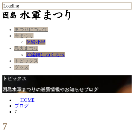
Loading
まつりについて
海まつり
体験小早
島火まつり
跳楽舞はねくらべ
トピックス
グッズ
トピックス
因島水軍まつりの最新情報やお知らせブログ
HOME
ブログ
7
7