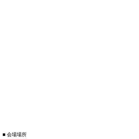
7/21 因島水軍まつり「島まつり」開
催...
2014.07.20
7月27日「島まつり」が開催。因島水軍
ま...
2013.07.28
明日（7月27日）はいよいよ因島水軍ま
つ...
2013.07.26
■ 会場場所