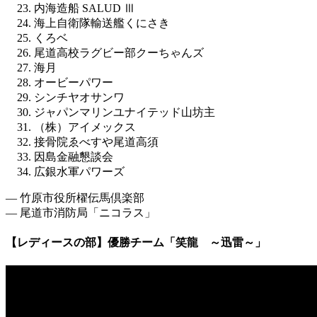
内海造船 SALUD Ⅲ
海上自衛隊輸送艦くにさき
くろベ
尾道高校ラグビー部クーちゃんズ
海月
オービーパワー
シンチヤオサンワ
ジャパンマリンユナイテッド山坊主
（株）アイメックス
接骨院ゑべすや尾道高須
因島金融懇談会
広銀水軍パワーズ
― 竹原市役所櫂伝馬倶楽部
― 尾道市消防局「ニコラス」
【レディースの部】優勝チーム「笑龍 ～迅雷～」