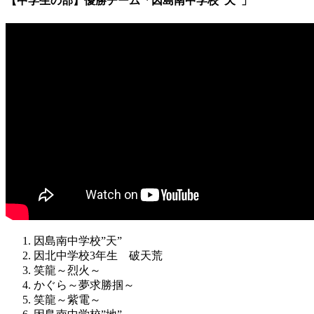
【中学生の部】優勝チーム「因島南中学校”天”」
因島南中学校”天”
因北中学校3年生 破天荒
笑龍～烈火～
かぐら～夢求勝掴～
笑龍～紫電～