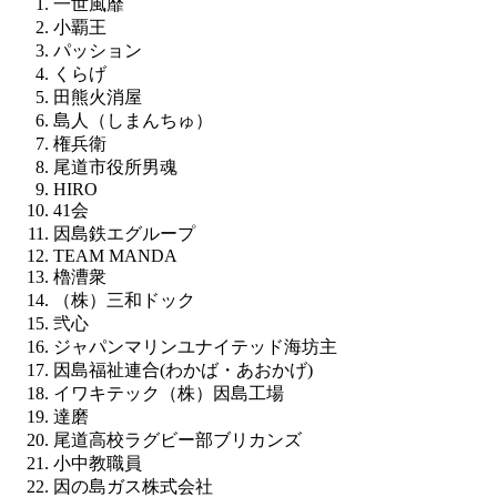
一世風靡
小覇王
パッション
くらげ
田熊火消屋
島人（しまんちゅ）
権兵衛
尾道市役所男魂
HIRO
41会
因島鉄エグループ
TEAM MANDA
櫓漕衆
（株）三和ドック
弐心
ジャパンマリンユナイテッド海坊主
因島福祉連合(わかば・あおかげ)
イワキテック（株）因島工場
達磨
尾道高校ラグビー部ブリカンズ
小中教職員
因の島ガス株式会社