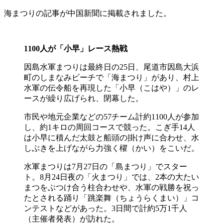
海まつりの記事が中国新聞に掲載されました。
1100人が「小早」レース熱戦
因島水軍まつりは最終日の25日、尾道市因島大浜
町のしまなみビーチで「海まつり」があり、村上
水軍の伝令船を再現した「小早（こはや）」のレ
ースが繰り広げられ、閉幕した。
市民や地元企業などの57チーム計約1100人が参加
し、約1キロの周回コースで競った。こぎ手14人
は小早に積んだ太鼓と船頭の掛け声に合わせ、水
しぶきを上げながら力強く櫂（かい）をこいだ。
水軍まつりは7月27日の「島まつり」でスター
ト。8月24日夜の「火まつり」では、2本の大たい
まつをぶつけ合う柱合わせや、水軍の戦勝を祝っ
たとされる踊り「跳楽舞（ちょうらくまい）」コ
ンテストなどがあった。3日間で計約5万1千人
（主催者発表）が訪れた。