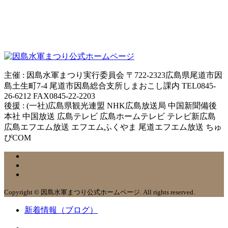
主催 : 因島水軍まつり実行委員会 〒722-2323広島県尾道市因
島土生町7-4 尾道市因島総合支所しまおこし課内 TEL0845-
26-6212 FAX0845-22-2203
後援 : (一社)広島県観光連盟 NHK広島放送局 中国新聞備後
本社 中国放送 広島テレビ 広島ホームテレビ テレビ新広島
広島エフエム放送 エフエムふくやま 尾道エフエム放送 ちゅ
ぴCOM
Copyright © 因島水軍まつり公式ホームページ. All rights reserved.
新着情報（ブログ）