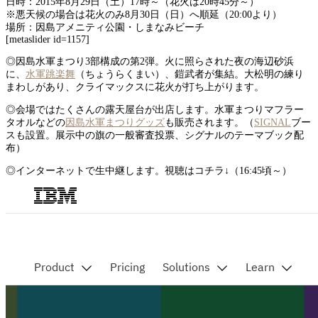
日時：2015年8月29日（土）17時～（花火は20時45分～）
※悪天候の場合は花火のみ8月30日（日）へ順延（20:00より）
場所：因島アメニティ公園・しまなみビーチ
[metaslider id=1157]
◎因島水軍まつり3部構成の第2弾。火に照らされた夜の海辺砂浜
に、
水軍跳楽舞
（ちょうらくまい）、鎧武者が集結。大松明の練り
まわしがあり、クライマックスに花火が打ち上がります。
◎会場ではたくさんの露天屋台が出店します。水軍まつりマフラー
タオルなどの
因島水軍まつりグッズ
も販売されます。（
SIGNAL
ブー
スも設置。展示中の旗の一般審査投票、シグナルのテーマブック配
布）
◎インターネットで生中継します。視聴はコチラ↓（16:45頃～）