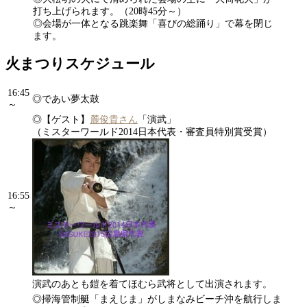
打ち上げられます。（20時45分～）
◎会場が一体となる跳楽舞「喜びの総踊り」で幕を閉じ
ます。
火まつりスケジュール
16:45
◎であい夢太鼓
～
◎【ゲスト】
麓俊貴さん
「演武」
（ミスターワールド2014日本代表・審査員特別賞受賞）
16:55
～
演武のあとも鎧を着てほむら武将として出演されます。
◎掃海管制艇「まえじま」がしまなみビーチ沖を航行しま