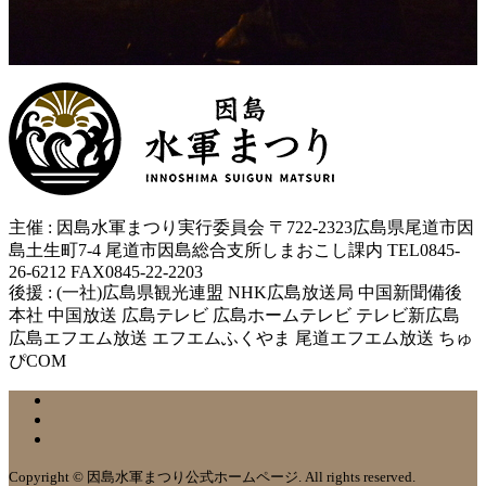
主催 : 因島水軍まつり実行委員会 〒722-2323広島県尾道市因
島土生町7-4 尾道市因島総合支所しまおこし課内 TEL0845-
26-6212 FAX0845-22-2203
後援 : (一社)広島県観光連盟 NHK広島放送局 中国新聞備後
本社 中国放送 広島テレビ 広島ホームテレビ テレビ新広島
広島エフエム放送 エフエムふくやま 尾道エフエム放送 ちゅ
ぴCOM
Copyright © 因島水軍まつり公式ホームページ. All rights reserved.