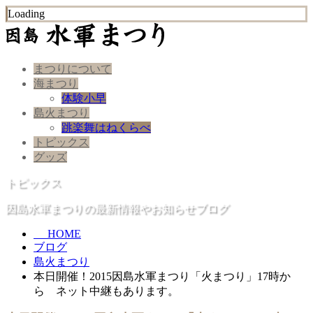
Loading
まつりについて
海まつり
体験小早
島火まつり
跳楽舞はねくらべ
トピックス
グッズ
トピックス
因島水軍まつりの最新情報やお知らせブログ
HOME
ブログ
島火まつり
本日開催！2015因島水軍まつり「火まつり」17時か
ら ネット中継もあります。