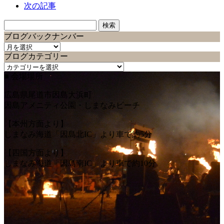
次の記事
検
索:
ブログバックナンバー
ブ
ブログカテゴリー
ロ
ブ
グ
■ 会場場所
ロ
バ
グ
ッ
広島県尾道市因島大浜町
カ
ク
因島アメニティ公園・しまなみビーチ
テ
ナ
ゴ
ン
【本州方面より】
リ
バ
しまなみ海道「因島北IC」より車で約5分
ー
ー
【四国方面より】
しまなみ海道「因島南IC」より車で約10分