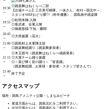
～
◎跳楽舞はねくらべ二部
19:30
【出場チーム】三庄美可崎隊、一休さん、布刈～因北中～、
～
スタジオSHIPおどり隊!!!（昨年優勝）、因島南中跳楽隊
◎松明本陣/入陣
19:55
◎客武者、全軍入陣
～
◎御屋形様/下知・勝鬨
20:45
◎大筒披露（花火）
～
21:00
◎因島村上水軍陣太鼓
～
◎跳楽舞総踊り（跳楽舞参加者）
◎木玉授与（跳楽舞はねくらべ成績発表）
21:15
◎大賞チーム踊り披露
～
◎～喜び輝く皆の踊り～『皆喜踊』
（跳楽舞総踊、お客様・参加者・スタッフ皆さんで）
21:40
終了予定
～
アクセスマップ
場所：因島アメニティ公園・しまなみビーチ
尾道方面からは、因島北ICをご利用下さい。
今治方面からは、因島南ICをご利用下さい。