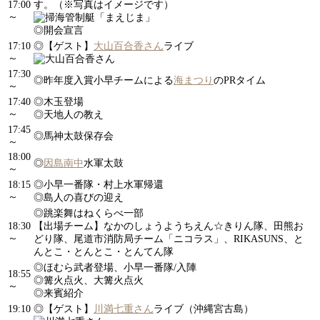
17:00
す。（※写真はイメージです）
～
◎開会宣言
17:10
◎【ゲスト】
大山百合香さん
ライブ
～
17:30
◎昨年度入賞小早チームによる
海まつり
のPRタイム
～
17:40
◎木玉登場
～
◎天地人の教え
17:45
◎馬神太鼓保存会
～
18:00
◎
因島南中
水軍太鼓
～
18:15
◎小早一番隊・村上水軍帰還
～
◎島人の喜びの迎え
◎跳楽舞はねくらべ一部
18:30
【出場チーム】なかのしょうようちえん☆きりん隊、田熊お
～
どり隊、尾道市消防局チーム「ニコラス」、RIKASUNS、と
んとこ・とんとこ・とんてん隊
◎ほむら武者登場、小早一番隊/入陣
18:55
◎篝火点火、大篝火点火
～
◎来賓紹介
19:10
◎【ゲスト】
川満七重さん
ライブ（沖縄宮古島）