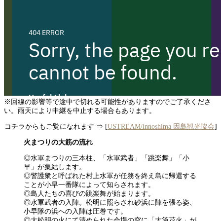
※回線の影響等で途中で切れる可能性がありますのでご了承くださ
い。雨天により中継を中止する場合もあります。
コチラからもご覧になれます ⇒ [
USTREAM/innoshima 因島観光協会
]
火まつりの大筋の流れ
◎水軍まつりの三本柱、「水軍武者」「跳楽舞」「小
早」が集結します。
◎警護衆と呼ばれた村上水軍が任務を終え島に帰還する
ことが小早一番隊によって知らされます。
◎島人たちの喜びの跳楽舞が始まります。
◎水軍武者の入陣。松明に照らされ砂浜に陣を張る姿、
小早隊の浜への入陣は圧巻です。
◎大松明の火にて清められた会場の空に「大筒花火」が