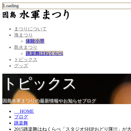
Loading
まつりについて
海まつり
体験小早
島火まつり
跳楽舞はねくらべ
トピックス
グッズ
トピックス
因島水軍まつりの最新情報やお知らせブログ
HOME
ブログ
跳楽舞
2015跳楽舞はねくらべ「スタジオSHIPおどり隊!!!