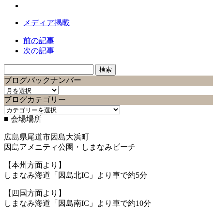
メディア掲載
前の記事
次の記事
検
索:
ブログバックナンバー
ブ
ブログカテゴリー
ロ
ブ
グ
■ 会場場所
ロ
バ
グ
ッ
広島県尾道市因島大浜町
カ
ク
因島アメニティ公園・しまなみビーチ
テ
ナ
ゴ
ン
【本州方面より】
リ
バ
しまなみ海道「因島北IC」より車で約5分
ー
ー
【四国方面より】
しまなみ海道「因島南IC」より車で約10分