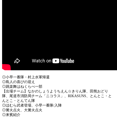
◎小早一番隊・村上水軍帰還
◎島人の喜びの迎え
◎跳楽舞はねくらべ一部
【出場チーム】なかのしょうようちえん☆きりん隊、田熊おどり
隊、尾道市消防局チーム「ニコラス」、RIKASUNS、とんとこ・と
んとこ・とんてん隊
◎ほむら武者登場、小早一番隊/入陣
◎篝火点火、大篝火点火
◎来賓紹介