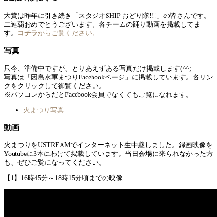
大賞は昨年に引き続き「スタジオSHIP おどり隊!!!」の皆さんです。
二連覇おめでとうございます。各チームの踊り動画を掲載してま
す。
コチラ
からご覧ください。
写真
只今、準備中ですが、とりあえずある写真だけ掲載します(^^;
写真は「因島水軍まつりFacebookページ」に掲載しています。各リン
クをクリックして御覧ください。
※パソコンからだとFacebook会員でなくてもご覧になれます。
火まつり写真
動画
火まつりをUSTREAMでインターネット生中継しました。録画映像を
Youtubeに3本にわけて掲載しています。当日会場に来られなかった方
も、ぜひご覧になってください。
【1】16時45分～18時15分頃までの映像