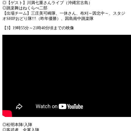
◎【ゲスト】川満七重さんライブ（沖縄宮古島）
◎跳楽舞はねくらべ二部
【出場チーム】三庄美可崎隊、一休さん、布刈～因北中～、スタジ
オSHIPおどり隊!!!（昨年優勝）、因島南中跳楽隊
【3】19時55分～21時40分頃までの映像
◎松明本陣/入陣
◎客武者、全軍入陣