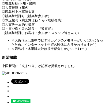
◎御屋形様/下知・勝鬨
◎大筒披露（花火）
◎因島村上水軍陣太鼓
◎跳楽舞総踊り（跳楽舞参加者）
◎木玉授与（跳楽舞はねくらべ成績発表）
◎大賞チーム踊り披露
◎～喜び輝く皆の踊り～『皆喜踊』
（跳楽舞総踊、お客様・参加者・スタッフ皆さんで）
※大筒花火は途中でビデオカメラのメモリーがいっぱいになっ
たため、インターネット中継の映像にきりかわります(^^;)
※因島村上水軍陣太鼓は後半部分しかないです(^^;)
新聞掲載
中国新聞に「火まつり」が記事が掲載されました↓