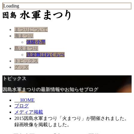
Loading
まつりについて
海まつり
体験小早
島火まつり
跳楽舞はねくらべ
トピックス
グッズ
トピックス
因島水軍まつりの最新情報やお知らせブログ
HOME
ブログ
メディア掲載
2015因島水軍まつり「火まつり」が開催されました。
録画映像を掲載しました。