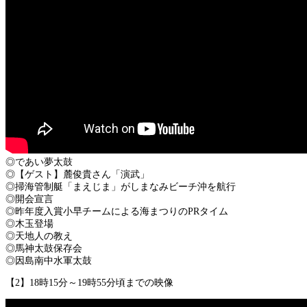
◎であい夢太鼓
◎【ゲスト】麓俊貴さん「演武」
◎掃海管制艇「まえじま」がしまなみビーチ沖を航行
◎開会宣言
◎昨年度入賞小早チームによる海まつりのPRタイム
◎木玉登場
◎天地人の教え
◎馬神太鼓保存会
◎因島南中水軍太鼓
【2】18時15分～19時55分頃までの映像