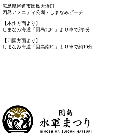
グ
ッ
広島県尾道市因島大浜町
カ
ク
因島アメニティ公園・しまなみビーチ
テ
ナ
ゴ
ン
【本州方面より】
リ
バ
しまなみ海道「因島北IC」より車で約5分
ー
ー
【四国方面より】
しまなみ海道「因島南IC」より車で約10分