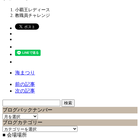
小覇王レディース
教職員チャレンジ
海まつり
前の記事
次の記事
検
索:
ブログバックナンバー
ブ
ブログカテゴリー
ロ
ブ
グ
■ 会場場所
ロ
バ