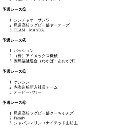
予選レース③
シンチャオ サンワ
尾道高校ラグビー部ヤーオーズ
TEAM MANDA
予選レース④
パッション
（株）アイメックス機械
因島福祉連合（わかば・あおかげ）
予選レース⑤
ケンシン
内海造船新入社員チーム
オービーパワー
予選レース⑥
尾道高校ラグビー部クーちゃんズ
Family
ジャパンマリンユナイテッド山坊主