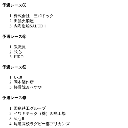
予選レース⑦
株式会社 三和ドック
田熊火消屋
内海造船SALUDⅢ
予選レース⑧
教職員
弐心
HIRO
予選レース⑨
U-18
岡本製作所
接骨院ゑべすや
予選レース⑩
因島鉄工グループ
イワキテック（株）因島工場
弐心R
尾道高校ラグビー部ブリカンズ