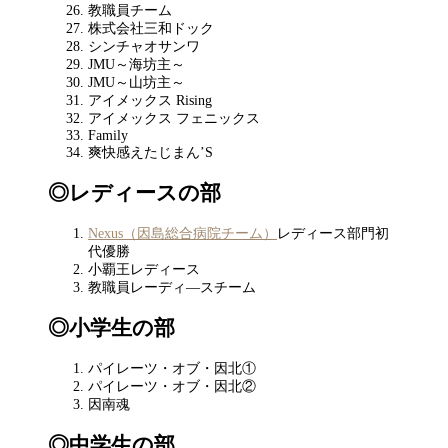
教職員チーム
株式会社三和ドック
シンチャオサンワ
JMU～海坊主～
JMU～山坊主～
アイメックス Rising
アイメックス フェニックス
Family
爽快感えたじまん’S
◎レディースの部
Nexus（因島総合病院チーム）
レディース部門初
代優勝
小覇王レディース
教職員レーディ―スチーム
◎小学生の部
パイレーツ・オブ・因北①
パイレーツ・オブ・因北②
因南魂
◎中学生の部