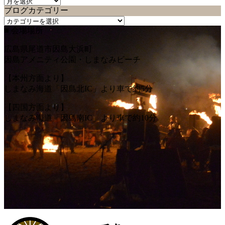
ブ
ブログカテゴリー
ロ
ブ
グ
■ 会場場所
ロ
バ
グ
ッ
広島県尾道市因島大浜町
カ
ク
因島アメニティ公園・しまなみビーチ
テ
ナ
ゴ
ン
【本州方面より】
リ
バ
しまなみ海道「因島北IC」より車で約5分
ー
ー
【四国方面より】
しまなみ海道「因島南IC」より車で約10分