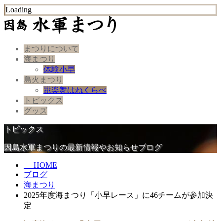
Loading
まつりについて
海まつり
体験小早
島火まつり
跳楽舞はねくらべ
トピックス
グッズ
トピックス
因島水軍まつりの最新情報やお知らせブログ
HOME
ブログ
海まつり
2025年度海まつり「小早レース」に46チームが参加決
定