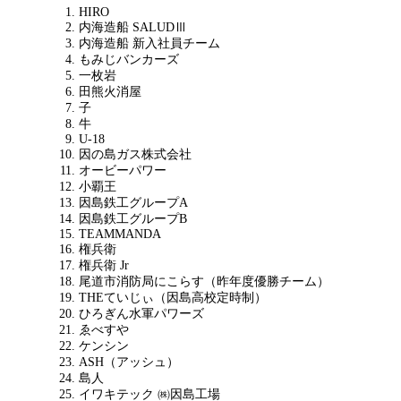
HIRO
内海造船 SALUDⅢ
内海造船 新入社員チーム
もみじバンカーズ
一枚岩
田熊火消屋
子
牛
U-18
因の島ガス株式会社
オービーパワー
小覇王
因島鉄工グループA
因島鉄工グループB
TEAMMANDA
権兵衛
権兵衛 Jr
尾道市消防局にこらす（昨年度優勝チーム）
THEていじぃ（因島高校定時制）
ひろぎん水軍パワーズ
ゑべすや
ケンシン
ASH（アッシュ）
島人
イワキテック ㈱因島工場