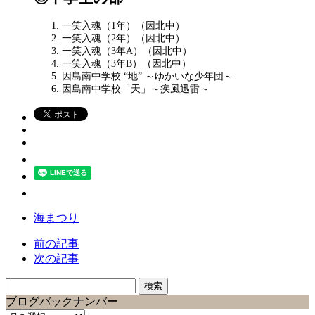
一笑入魂（1年）（因北中）
一笑入魂（2年）（因北中）
一笑入魂（3年A）（因北中）
一笑入魂（3年B）（因北中）
因島南中学校 “地” ～ゆかいな少年団～
因島南中学校「天」～疾風迅雷～
海まつり
前の記事
次の記事
検
索:
ブログバックナンバー